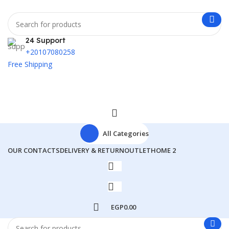
24 Support
+20107080258
Free Shipping
All Categories
OUR CONTACTS
DELIVERY & RETURN
OUTLET
HOME 2
EGP
0.00