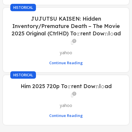
HISTORICAL
JUJUTSU KAISEN: Hidden
Inventory/Premature Death – The Movie
2025 Original (CtrlHD) To𝚛rent Dow𝚗l𝚘ad
0
yahoo
Continue Reading
HISTORICAL
Him 2025 720p To𝚛rent Dow𝚗l𝚘ad
0
yahoo
Continue Reading