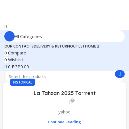
All Categories
OUR CONTACTS
DELIVERY & RETURN
OUTLET
HOME 2
0
Compare
0
Wishlist
0
EGP
0.00
HISTORICAL
La Tahzan 2025 To𝚛rent
0
yahoo
Continue Reading