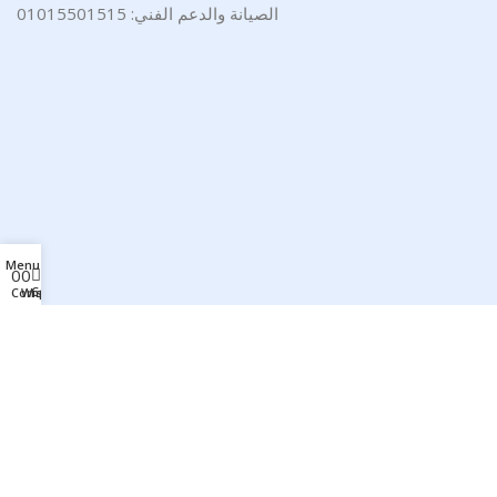
الصيانة والدعم الفني: 01015501515
Menu
0
0
0
Cart
Compare
Wishlist