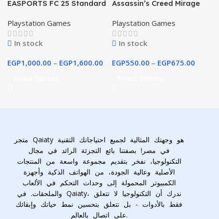
EASPORTS FC 25 Standard
Assassin’s Creed Mirage
Edition PS4 & PS5
Playstation Games
Playstation Games
In stock
In stock
EGP
1,000.00
–
EGP
1,600.00
EGP
550.00
–
EGP
675.00
Select Options
Select Options
متجر Qaiaty هو وجهتك المثالية لجميع احتياجاتك التقنية
في مصر! بصفتنا بائع التجزئة الرائد في مجال
التكنولوجيا، نفخر بتقديم مجموعة واسعة من المنتجات
الأصلية وعالية الجودة، من الهواتف الذكية وأجهزة
الكمبيوتر المحمولة إلى وحدات التحكم في الألعاب
والملحقات. في Qaiaty، ندرك أن التكنولوجيا لا تتعلق
فقط بالأدوات - بل تتعلق بتحسين نمط حياتك وإبقائك
على اتصال بالعالم.