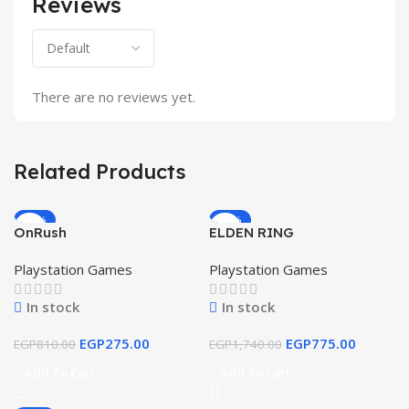
Reviews
There are no reviews yet.
Related Products
-66%
-55%
OnRush
ELDEN RING
Playstation Games
Playstation Games
In stock
In stock
EGP
275.00
EGP
775.00
EGP
810.00
EGP
1,740.00
Add To Cart
Add To Cart