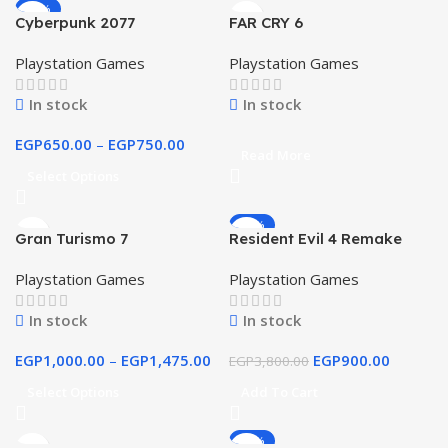
-48%
Cyberpunk 2077
FAR CRY 6
Playstation Games
Playstation Games
In stock
In stock
EGP
650.00
–
EGP
750.00
Read More
Select Options
-76%
Gran Turismo 7
Resident Evil 4 Remake
Playstation Games
Playstation Games
In stock
In stock
EGP
1,000.00
–
EGP
1,475.00
EGP
900.00
EGP
3,800.00
Select Options
Add To Cart
-80%