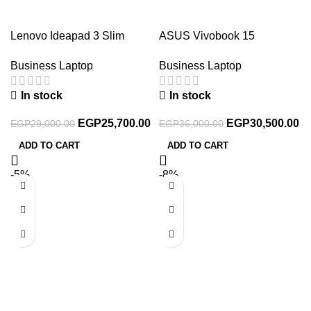
Lenovo Ideapad 3 Slim
ASUS Vivobook 15
15IRH8 Laptop – Intel®
X1504VA-NJ017W Laptop –
Business Laptop
Business Laptop
Core™ i5-13420H – 8GB –
Intel® Core™ i7-1355U –
512GB SSD – Intel® UHD
8GB – 512GB SSD – Intel®
In stock
In stock
Graphics – 15.6″ FHD –
Iris Xe Graphics – 15.6” FHD
Win11 – Arctic Grey
– Win11 – Quiet Blue
EGP
25,700.00
EGP
30,500.00
EGP
29,000.00
EGP
36,000.00
ADD TO CART
ADD TO CART
-5%
-8%