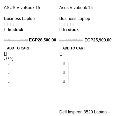
ASUS VivoBook 15
Asus Vivobook 15
D1502YA-NJ007W AMD
X1504VA-NJ005W Laptop
Business Laptop
Business Laptop
Ryzen 7 7730U 8GB RAM
Intel Core i5-1335U 15.6
512GB SSD AMD Radeon
Inch FHD 512GB SSD 8GB
In stock
In stock
Graphics 15.6 inch FHD
RAM Intel Iris Xe Graphics
Windows 11
Windows 11 – Blue
EGP
28,500.00
EGP
25,900.00
EGP
30,000.00
EGP
28,000.00
ADD TO CART
ADD TO CART
-11%
Dell Inspiron 3520 Laptop –