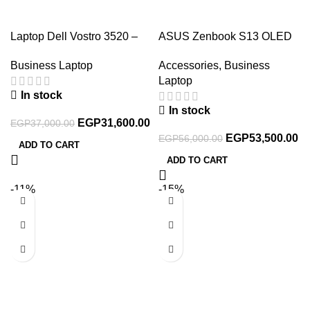
Laptop Dell Vostro 3520 –
ASUS Zenbook S13 OLED
Intel Core i7 1255U – Intel
UX5304MA-NQ007WS
Business Laptop
Accessories
,
Business
UHD Graphics – 16GB
Laptop 13.3 Inch 3K OLED
Laptop
DDR4 3200MHz -512GB
Intel Core Ultra 7-155U
In stock
NVMe SSD – 15.6 inch FHD
16GB RAM 1TB SSD Intel
In stock
120Hz
Graphics Win 11 Sleeve,
EGP
31,600.00
EGP
37,000.00
90NB12V3-M00940
EGP
53,500.00
EGP
56,000.00
ADD TO CART
ADD TO CART
-11%
-15%