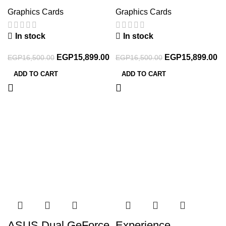
Graphics Cards
Graphics Cards
In stock
In stock
EGP
15,899.00
EGP
15,899.00
EGP
16,500.00
EGP
16,500.00
ADD TO CART
ADD TO CART
-4%
-5%
ASUS Dual GeForce
Experience