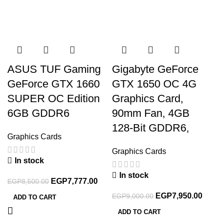
ASUS TUF Gaming
Gigabyte GeForce
GeForce GTX 1660
GTX 1650 OC 4G
SUPER OC Edition
Graphics Card,
6GB GDDR6
90mm Fan, 4GB
128-Bit GDDR6,
Graphics Cards
Graphics Cards
In stock
In stock
EGP
7,777.00
EGP
8,500.00
EGP
7,950.00
EGP
9,000.00
ADD TO CART
ADD TO CART