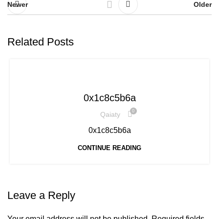
Newer
Older
Related Posts
UNCATEGORIZED
0x1c8c5b6a
0
Qaiaty
0x1c8c5b6a
CONTINUE READING
Leave a Reply
Your email address will not be published.
Required fields