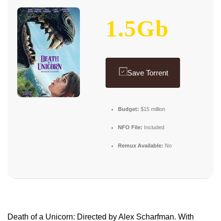
1.5Gb
Save Torrent
Budget:
$15 million
NFO File:
Included
Remux Available:
No
Death of a Unicorn: Directed by Alex Scharfman. With